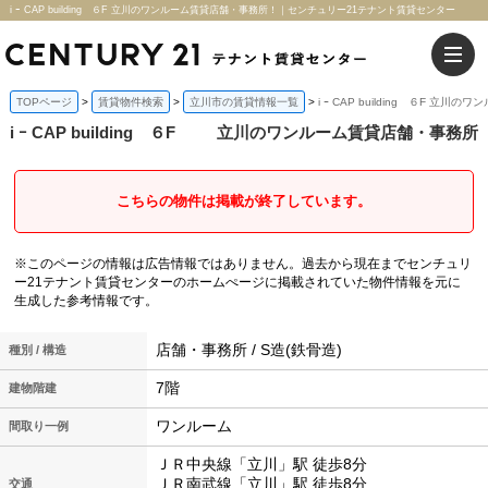
i ｰ CAP building ６F 立川のワンルーム賃貸店舗・事務所！｜センチュリー21テナント賃貸センター
TOPページ
賃貸物件検索
立川市の賃貸情報一覧
i ｰ CAP building ６F 立
i ｰ CAP building ６F
立川のワンルーム賃貸店舗・事務所
こちらの物件は掲載が終了しています。
※このページの情報は広告情報ではありません。過去から現在までセンチュリ
ー21テナント賃貸センターのホームぺージに掲載されていた物件情報を元に
生成した参考情報です。
店舗・事務所 / S造(鉄骨造)
種別 / 構造
7階
建物階建
ワンルーム
間取り一例
ＪＲ中央線「立川」駅 徒歩8分
ＪＲ南武線「立川」駅 徒歩8分
交通