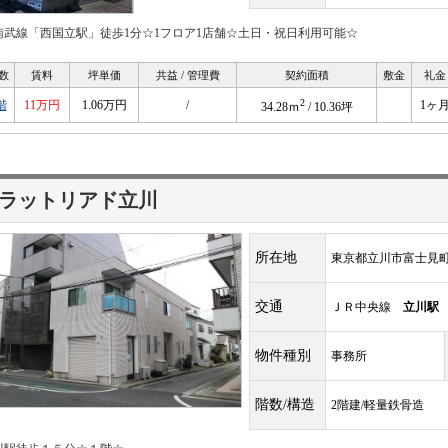
南武線「西国立駅」徒歩1分☆1フロア1店舗☆土日・祝日利用可能☆
数
賃料
坪単価
共益 / 管理費
契約面積
敷金
礼金
2
階
11万円
1.06万円
/
1ヶ
34.28ｍ
/ 10.36坪
ラットリアド立川
所在地
東京都立川市富士見町2
交通
ＪＲ中央線
立川駅
物件種別
事務所
階数/構造
2階建/軽量鉄骨造