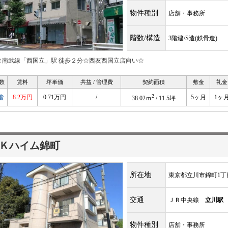
物件種別
店舗・事務所
階数/構造
3階建/S造(鉄骨造)
Ｒ南武線「西国立」駅 徒歩２分☆西友西国立店向い☆
数
賃料
坪単価
共益 / 管理費
契約面積
敷金
礼金
2
階
8.2万円
0.71万円
/
5ヶ月
1ヶ
38.02ｍ
/ 11.5坪
Ｋハイム錦町
所在地
東京都立川市錦町1丁目1
交通
ＪＲ中央線
立川駅
物件種別
店舗・事務所