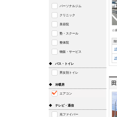
パーソナルジム
クリニック
美容院
☆
塾・スクール
階
整体院
1
物販・サービス
2
◆ バス・トイレ
男女別トイレ
田
◆ 冷暖房
エアコン
◆ テレビ・通信
光ファイバー