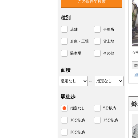
種別
店舗
事務所
倉庫・工場
貸土地
☆
駐車場
その他
階
面積
3
～
駅徒歩
鈴
指定なし
5分以内
10分以内
15分以内
20分以内