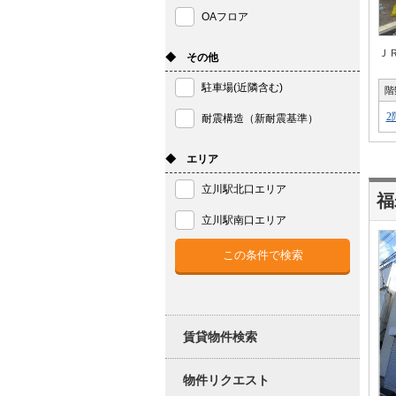
OAフロア
Ｊ
◆ その他
駐車場(近隣含む)
階
2
耐震構造（新耐震基準）
◆ エリア
立川駅北口エリア
福
立川駅南口エリア
賃貸物件検索
物件リクエスト