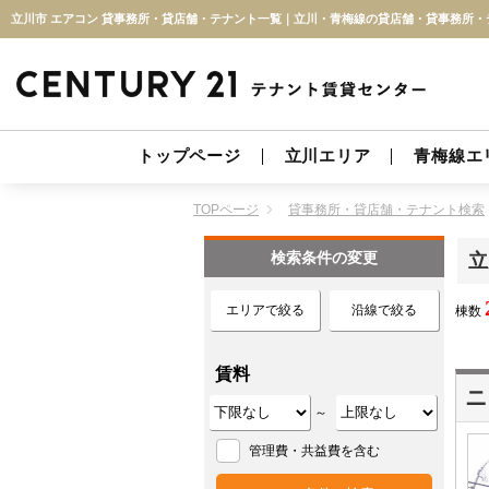
トップページ
立川エリア
青梅線エ
TOPページ
貸事務所・貸店舗・テナント検索
検索条件の変更
立
エリアで絞る
沿線で絞る
棟数
賃料
ニ
～
管理費・共益費を含む