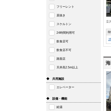
フリーレント
居抜き
立
スケルトン
階
24時間利用可
2
飲食店可
飲食店不可
路面店
海
天井高2.5m以上
◆ 共用施設
エレベーター
◆ 設備・機能
給湯