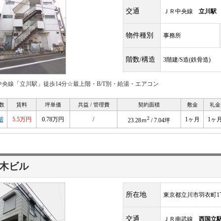
交通
ＪＲ中央線
立川駅
物件種別
事務所
階数/構造
3階建/S造(鉄骨造)
中央線「立川駅」徒歩14分☆最上階・B/T別・給湯・エアコン
数
賃料
坪単価
共益 / 管理費
契約面積
敷金
礼金
2
階
5.5万円
0.78万円
/
1ヶ月
1ヶ
23.28ｍ
/ 7.04坪
木ビル
所在地
東京都立川市羽衣町1丁
交通
ＪＲ南武線
西国立