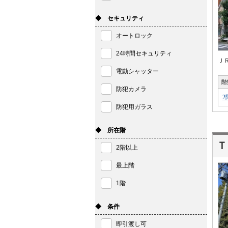
◆ セキュリティ
オートロック
24時間セキュリティ
Ｊ
電動シャッター
階
防犯カメラ
2
防犯用ガラス
◆ 所在階
Ｔ
2階以上
最上階
1階
◆ 条件
即引渡し可