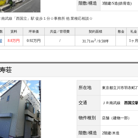
階数/構造
3階建/S造(鉄骨造)
Ｒ南武線「西国立」駅 徒歩１分☆事務所 他 業種応相談☆
数
賃料
坪単価
共益 / 管理費
契約面積
敷金
礼金
2
階
8.8万円
0.92万円
/
1ヶ
31.71ｍ
/ 9.59坪
寿荘
所在地
東京都立川市羽衣町2丁
交通
ＪＲ南武線
西国立
物件種別
店舗（建物一部）
階数/構造
2階建/木造