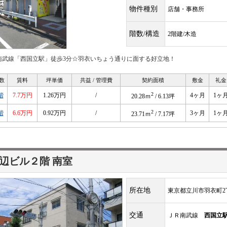
物件種別
店舗・事務所
階数/構造
2階建/木造
南武線「西国立駅」徒歩3分☆羽衣いちょう通りに面する好立地！
数
賃料
坪単価
共益 / 管理費
契約面積
敷金
礼金
2
階
7.7万円
1.26万円
/
4ヶ月
1ヶ
20.28ｍ
/ 6.13坪
2
階
6.6万円
0.92万円
/
3ヶ月
1ヶ
23.71ｍ
/ 7.17坪
辺ビル２階 南室
所在地
東京都立川市羽衣町2丁
交通
ＪＲ南武線
西国立