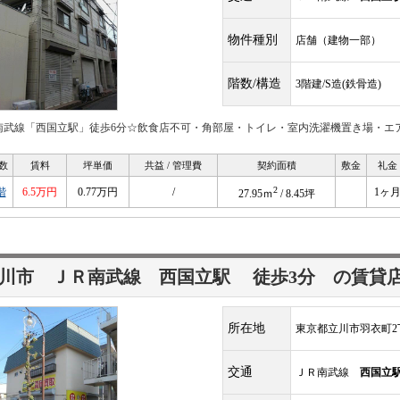
物件種別
店舗（建物一部）
階数/構造
3階建/S造(鉄骨造)
南武線「西国立駅」徒歩6分☆飲食店不可・角部屋・トイレ・室内洗濯機置き場・エ
数
賃料
坪単価
共益 / 管理費
契約面積
敷金
礼金
2
階
6.5万円
0.77万円
/
1ヶ
27.95ｍ
/ 8.45坪
立川市 ＪＲ南武線
西国立駅
徒歩3分
の賃貸
所在地
東京都立川市羽衣町2丁
交通
ＪＲ南武線
西国立