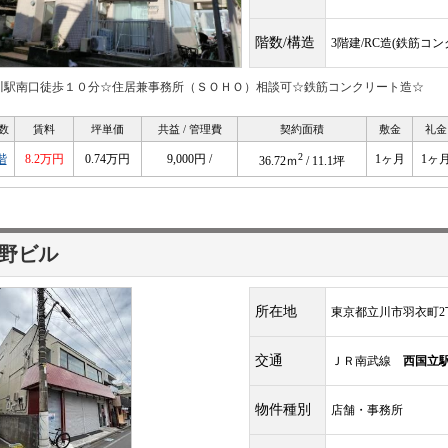
階数/構造
3階建/RC造(鉄筋コ
川駅南口徒歩１０分☆住居兼事務所（ＳＯＨＯ）相談可☆鉄筋コンクリート造☆
数
賃料
坪単価
共益 / 管理費
契約面積
敷金
礼金
2
階
8.2万円
0.74万円
9,000円 /
1ヶ月
1ヶ
36.72ｍ
/ 11.1坪
野ビル
所在地
東京都立川市羽衣町2丁
交通
ＪＲ南武線
西国立
物件種別
店舗・事務所