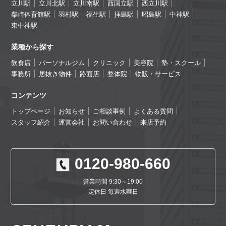
立川駅
立川北駅
立川南駅
西国立駅
西立川駅
柴崎体育館駅
羽村駅
福生駅
拝島駅
昭島駅
中神駅
東中神駅
業種から探す
飲食店
パーソナルジム
クリニック
美容院
塾・スクール
事務所
居抜き物件
路面店
整体院
物販・サービス
コンテンツ
トップページ
お知らせ
ご相談事例
よくある質問
スタッフ紹介
運営会社
お問い合わせ
来店予約
0120-980-660
営業時間 9:30～19:00
定休日 毎週水曜日