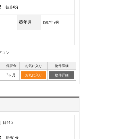
駅
徒歩6分
築年月
1987年9月
アコン
保証金
お気に入り
物件詳細
月
3ヶ月
お気に入り
物件詳細
目44-3
駅
徒歩1分