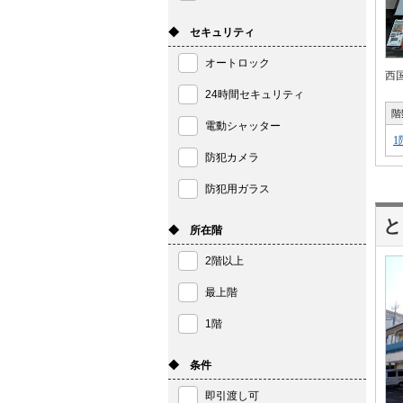
◆ セキュリティ
オートロック
西
24時間セキュリティ
階
電動シャッター
1
防犯カメラ
防犯用ガラス
と
◆ 所在階
2階以上
最上階
1階
◆ 条件
即引渡し可