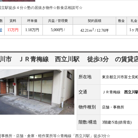
国立駅徒歩４分☆塾の居抜き物件☆飲食店相談可☆
数
賃料
坪単価
共益 / 管理費
契約面積
敷金
礼金
2
階
15万円
1.18万円
5,000円 /
1ヶ
42.21ｍ
/ 12.76坪
立川市 ＪＲ青梅線
西立川駅
徒歩3分
の賃貸
所在地
東京都立川市富士見町1
交通
ＪＲ青梅線
西立川
物件種別
店舗・事務所
階数/構造
3階建/S造(鉄骨造)
貸事務所・店舗・倉庫・軽作業所等☆青梅線「西立川駅」徒歩3分☆