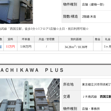
物件種別
店舗（建物一部）
階数/構造
2階建/木造
南武線「西国立駅」徒歩1分☆1フロア1店舗☆土日・祝日利用可能☆
数
賃料
坪単価
共益 / 管理費
契約面積
敷金
礼金
2
階
11万円
1.06万円
/
1ヶ
34.28ｍ
/ 10.36坪
ＡＣＨＩＫＡＷＡ ＰＬＵＳ
所在地
東京都立川市羽衣町2丁
交通
ＪＲ南武線
西国立
物件種別
店舗・事務所