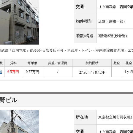
交通
ＪＲ南武線
西国立
物件種別
店舗（建物一部）
階数/構造
3階建/S造(鉄骨造)
南武線「西国立駅」徒歩6分☆飲食店不可・角部屋・トイレ・室内洗濯機置き場・エ
数
賃料
坪単価
共益 / 管理費
契約面積
敷金
礼金
2
階
6.5万円
0.77万円
/
1ヶ
27.95ｍ
/ 8.45坪
野ビル
所在地
東京都立川市羽衣町2丁
交通
ＪＲ南武線
西国立