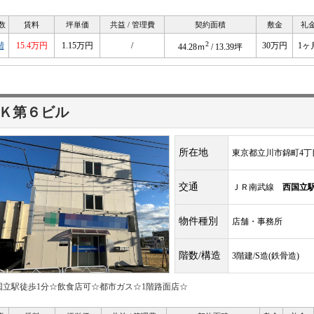
数
賃料
坪単価
共益 / 管理費
契約面積
敷金
礼
2
階
15.4万円
1.15万円
/
30万円
1ヶ
44.28ｍ
/ 13.39坪
Ｋ第６ビル
所在地
東京都立川市錦町4丁目
交通
ＪＲ南武線
西国立
物件種別
店舗・事務所
階数/構造
3階建/S造(鉄骨造)
国立駅徒歩1分☆飲食店可☆都市ガス☆1階路面店☆