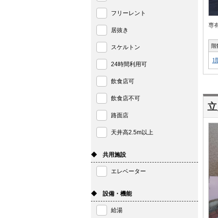
フリーレント
専
居抜き
階
スケルトン
1
24時間利用可
飲食店可
飲食店不可
路面店
天井高2.5m以上
◆ 共用施設
エレベーター
◆ 設備・機能
給湯