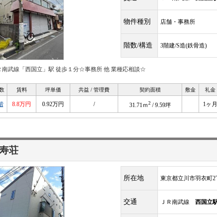
物件種別
店舗・事務所
階数/構造
3階建/S造(鉄骨造)
Ｒ南武線「西国立」駅 徒歩１分☆事務所 他 業種応相談☆
数
賃料
坪単価
共益 / 管理費
契約面積
敷金
礼金
2
階
8.8万円
0.92万円
/
1ヶ
31.71ｍ
/ 9.59坪
寿荘
所在地
東京都立川市羽衣町2丁
交通
ＪＲ南武線
西国立