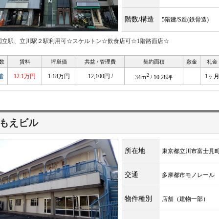
階数/構造
5階建/S造(鉄骨造)
国立駅、立川駅２駅利用可☆スケルトン☆飲食店可☆1階路面店☆
数
賃料
坪単価
共益 / 管理費
契約面積
敷金
礼金
2
階
12.1万円
1.18万円
12,100円 /
1ヶ
34ｍ
/ 10.28坪
もえビル
所在地
東京都立川市富士見町7
交通
多摩都市モノレー
物件種別
店舗（建物一部）