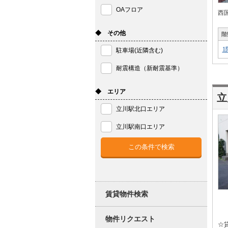
OAフロア
西
◆ その他
階
1
駐車場(近隣含む)
耐震構造（新耐震基準）
◆ エリア
立川駅北口エリア
立川駅南口エリア
賃貸物件検索
物件リクエスト
☆