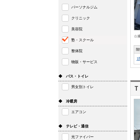
パーソナルジム
クリニック
美容院
☆
塾・スクール
階
整体院
1
物販・サービス
◆ バス・トイレ
男女別トイレ
Ｔ
◆ 冷暖房
エアコン
◆ テレビ・通信
光ファイバー