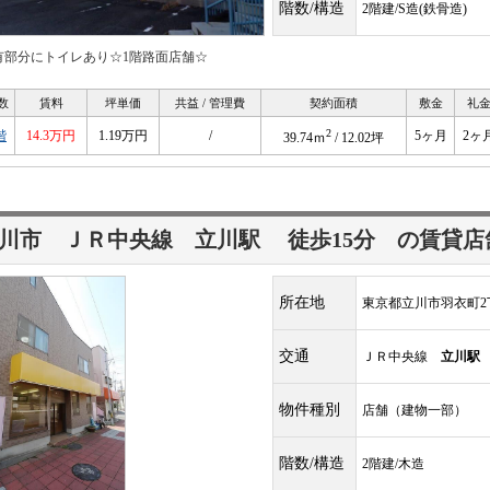
階数/構造
2階建/S造(鉄骨造)
有部分にトイレあり☆1階路面店舗☆
数
賃料
坪単価
共益 / 管理費
契約面積
敷金
礼
2
階
14.3万円
1.19万円
/
5ヶ月
2ヶ
39.74ｍ
/ 12.02坪
立川市 ＪＲ中央線
立川駅
徒歩15分
の賃貸店
所在地
東京都立川市羽衣町2丁
交通
ＪＲ中央線
立川駅
物件種別
店舗（建物一部）
階数/構造
2階建/木造