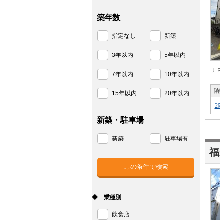
築年数
指定なし
新築
3年以内
5年以内
Ｊ
7年以内
10年以内
階
15年以内
20年以内
2
新築・駐車場
新築
駐車場有
福
◆ 業種別
飲食店