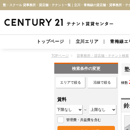
トップページ
立川エリア
青梅線エ
TOPページ
貸事務所・貸店舗・テナント検索
検索条件の変更
塾
エリアで絞る
沿線で絞る
棟数
賃料
鈴
～
管理費・共益費を含む