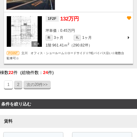
132万円
1F2F
坪単価：0.45万円
3ヶ月
1ヶ月
敷
礼
2
1階
961.41ｍ
（290.82坪）
立川 オフィス・ショールーム☆ロードサイド☆?松バイパス沿い☆複数台
駐車可☆
棟数
22
件 (総物件数：
24
件)
1
2
次の20件>>
条件を絞り込む
賃料