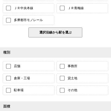
ＪＲ中央本線
ＪＲ青梅線
多摩都市モノレール
種別
店舗
事務所
倉庫・工場
貸土地
駐車場
その他
面積