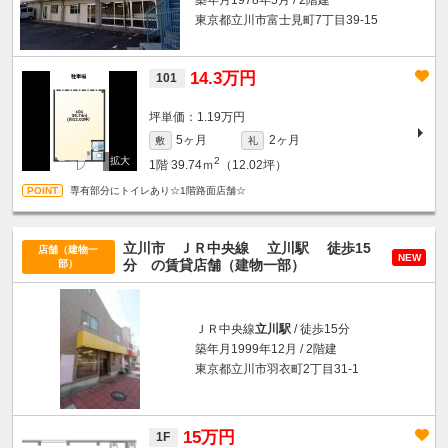
東京都立川市富士見町7丁目39-15
14.3万円
101
坪単価：1.19万円
5ヶ月
2ヶ月
敷
礼
2
1階
39.74ｍ
（12.02坪）
専有部分にトイレあり☆1階路面店舗☆
立川市 ＪＲ中央線
立川駅
徒歩15
店舗（建物一
NEW
分
の賃貸店舗（建物一部）
部）
ＪＲ中央線
立川駅
/ 徒歩15分
築年月1999年12月 / 2階建
東京都立川市羽衣町2丁目31-1
15万円
1F