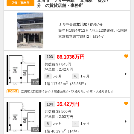
立川市 ＪＲ中央線
立川駅
徒歩7
店舗・事務所
分
の賃貸店舗・事務所
ＪＲ中央線
立川駅
/ 徒歩7分
築年月1994年12月 / 地上12階建/地下1階建
東京都立川市曙町2丁目34-7
86.1036万円
103
97,845円
坪単価：2.42万円
5ヶ月
1ヶ月
敷
礼
2
1階
117.62ｍ
（35.58坪）
立川駅北口徒歩５分☆１階路面店☆バス通り沿い☆車・人通り多し☆
35.42万円
104
38,500円
坪単価：2.53万円
5ヶ月
1ヶ月
敷
礼
2
1階
46.29ｍ
（14坪）