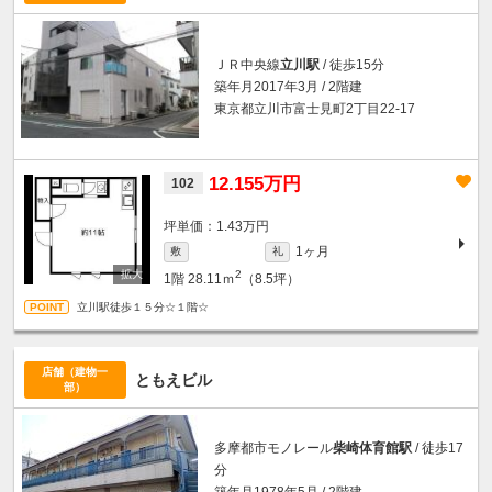
ＪＲ中央線
立川駅
/ 徒歩15分
築年月2017年3月 / 2階建
東京都立川市富士見町2丁目22-17
12.155万円
102
坪単価：1.43万円
1ヶ月
敷
礼
2
1階
28.11ｍ
（8.5坪）
立川駅徒歩１５分☆１階☆
店舗（建物一
ともえビル
部）
多摩都市モノレール
柴崎体育館駅
/ 徒歩17
分
築年月1978年5月 / 2階建