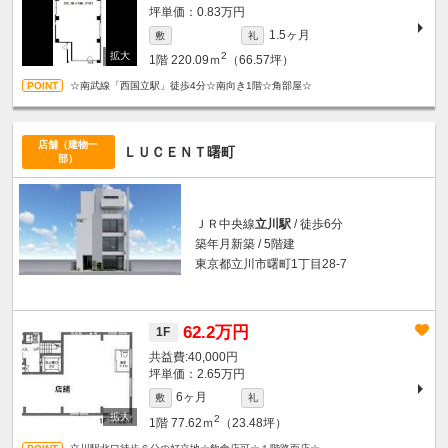
坪単価：0.83万円
1.5ヶ月
敷
礼
2
1階
220.09ｍ
（66.57坪）
☆南武線「西国立駅」徒歩4分☆南向き1階☆角部屋☆
店舗（建物一
ＬＵＣＥＮＴ曙町
部）
ＪＲ中央線
立川駅
/ 徒歩6分
築年月新築 / 5階建
東京都立川市曙町1丁目28-7
62.2万円
1F
40,000円
坪単価：2.65万円
6ヶ月
敷
礼
2
1階
77.62ｍ
（23.48坪）