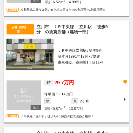
2
1階
16.52ｍ
（4.99坪）
立川駅北口徒歩２分の好立地☆居抜き☆飲食店可☆1階路面店☆
立川市 ＪＲ中央線
立川駅
徒歩9
店舗（建物一
分
の賃貸店舗（建物一部）
部）
ＪＲ中央線
立川駅
/ 徒歩9分
築年月1991年12月 / 7階建
東京都立川市錦町1丁目11-4
29.7万円
1F
坪単価：2.14万円
2ヶ月
敷
礼
2
1階
45.87ｍ
（13.87坪）
☆中央線「立川駅」徒歩9分☆路面の飲食居ぬき物件！