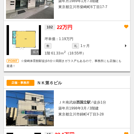
築年月1989年1月 / 3階建
東京都立川市柴崎町6丁目17-7
22万円
102
坪単価：1.19万円
1ヶ月
敷
礼
2
1階
61.33ｍ
（18.55坪）
☆柴崎体育館駅徒歩5分☆両開きガラス戸もあるので、事務所にも店舗にも
最適！
ＮＫ第６ビル
店舗・事務所
ＪＲ南武線
西国立駅
/ 徒歩1分
築年月1998年3月 / 3階建
東京都立川市錦町4丁目3-28