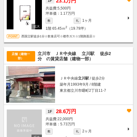
23.1万円
1F
5,500円
坪単価：1.17万円
1ヶ月
敷
礼
2
1階
65.45ｍ
（19.79坪）
西国立駅徒歩1分☆飲食店可☆都市ガス☆1階路面店☆
立川市 ＪＲ中央線
立川駅
徒歩2
店舗（建物一
分
の賃貸店舗（建物一部）
部）
ＪＲ中央線
立川駅
/ 徒歩2分
築年月1993年9月 / 8階建
東京都立川市曙町2丁目11-7
28.6万円
1F
22,000円
坪単価：5.73万円
2ヶ月
敷
礼