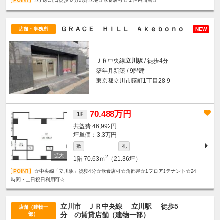
立川駅北口徒歩６分の好立地☆飲食店可☆１階路面店☆
ＧＲＡＣＥ ＨＩＬＬ Ａｋｅｂｏｎｏ
店舗・事務所
NEW
ＪＲ中央線
立川駅
/ 徒歩4分
築年月新築 / 9階建
東京都立川市曙町1丁目28-9
70.488万円
1F
46,992円
坪単価：3.3万円
敷
礼
2
1階
70.63ｍ
（21.36坪）
☆中央線「立川駅」徒歩4分☆飲食店可☆角部屋☆1フロア1テナント☆24
時間・土日祝日利用可☆
立川市 ＪＲ中央線
立川駅
徒歩5
店舗（建物一
分
の賃貸店舗（建物一部）
部）