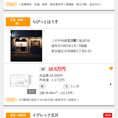
☆貸事務所・店舗・倉庫・軽作業所等☆青梅線「西立川駅」徒歩3分☆
店舗（建物一
らびっとはうす
部）
ＪＲ中央線
立川駅
/ 徒歩5分
築年月1991年1月 / 5階建
東京都立川市錦町1丁目5-15
16.5万円
1F
16,500円
坪単価：1.17万円
1ヶ月
敷
礼
2
1階
46.68ｍ
（14.12坪）
立川駅南口徒歩５分の好立地☆飲食店可☆居抜き☆
イグレック立川
店舗・事務所
NEW