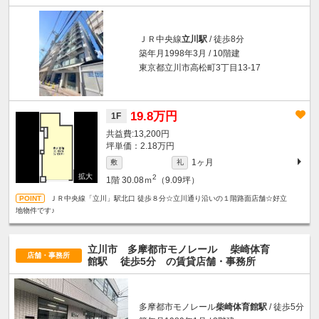
ＪＲ中央線
立川駅
/ 徒歩8分
築年月1998年3月 / 10階建
東京都立川市高松町3丁目13-17
19.8万円
1F
13,200円
坪単価：2.18万円
1ヶ月
敷
礼
2
1階
30.08ｍ
（9.09坪）
ＪＲ中央線「立川」駅北口 徒歩８分☆立川通り沿いの１階路面店舗☆好立
地物件です♪
立川市 多摩都市モノレール
柴崎体育
店舗・事務所
館駅
徒歩5分
の賃貸店舗・事務所
多摩都市モノレール
柴崎体育館駅
/ 徒歩5分