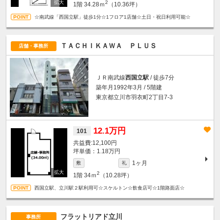
2
1階
34.28ｍ
（10.36坪）
☆南武線「西国立駅」徒歩1分☆1フロア1店舗☆土日・祝日利用可能☆
ＴＡＣＨＩＫＡＷＡ ＰＬＵＳ
店舗・事務所
ＪＲ南武線
西国立駅
/ 徒歩7分
築年月1992年3月 / 5階建
東京都立川市羽衣町2丁目7-3
12.1万円
101
12,100円
坪単価：1.18万円
1ヶ月
敷
礼
2
1階
34ｍ
（10.28坪）
西国立駅、立川駅２駅利用可☆スケルトン☆飲食店可☆1階路面店☆
フラットリアド立川
事務所