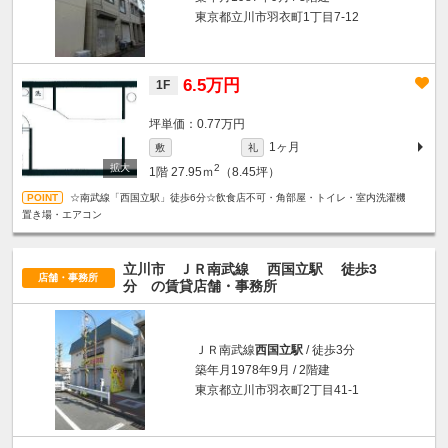
東京都立川市羽衣町1丁目7-12
6.5万円
1F
坪単価：0.77万円
1ヶ月
敷
礼
2
1階
27.95ｍ
（8.45坪）
☆南武線「西国立駅」徒歩6分☆飲食店不可・角部屋・トイレ・室内洗濯機
置き場・エアコン
立川市 ＪＲ南武線
西国立駅
徒歩3
店舗・事務所
分
の賃貸店舗・事務所
ＪＲ南武線
西国立駅
/ 徒歩3分
築年月1978年9月 / 2階建
東京都立川市羽衣町2丁目41-1