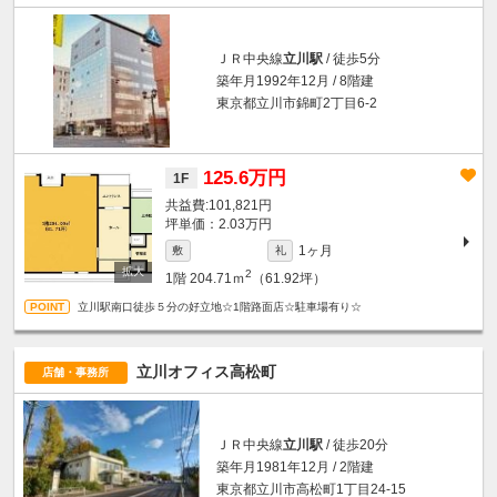
ＪＲ中央線
立川駅
/ 徒歩5分
築年月1992年12月 / 8階建
東京都立川市錦町2丁目6-2
125.6万円
1F
101,821円
坪単価：2.03万円
1ヶ月
敷
礼
2
1階
204.71ｍ
（61.92坪）
立川駅南口徒歩５分の好立地☆1階路面店☆駐車場有り☆
立川オフィス高松町
店舗・事務所
ＪＲ中央線
立川駅
/ 徒歩20分
築年月1981年12月 / 2階建
東京都立川市高松町1丁目24-15