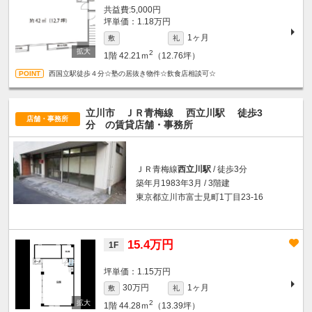
5,000円
坪単価：1.18万円
1ヶ月
敷
礼
2
1階
42.21ｍ
（12.76坪）
西国立駅徒歩４分☆塾の居抜き物件☆飲食店相談可☆
立川市 ＪＲ青梅線
西立川駅
徒歩3
店舗・事務所
分
の賃貸店舗・事務所
ＪＲ青梅線
西立川駅
/ 徒歩3分
築年月1983年3月 / 3階建
東京都立川市富士見町1丁目23-16
15.4万円
1F
坪単価：1.15万円
30万円
1ヶ月
敷
礼
2
1階
44.28ｍ
（13.39坪）