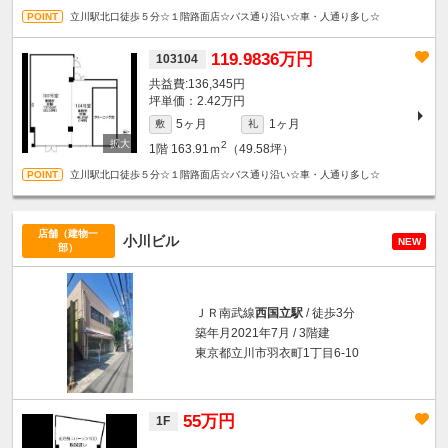
立川駅北口徒歩５分☆１階路面店☆バス通り沿い☆車・人通り多し☆
119.9836万円
103104
136,345円
坪単価：2.42万円
5ヶ月
1ヶ月
敷
礼
2
1階
163.91ｍ
（49.58坪）
立川駅北口徒歩５分☆１階路面店☆バス通り沿い☆車・人通り多し☆
店舗（建物一
小川ビル
NEW
部）
ＪＲ南武線
西国立駅
/ 徒歩3分
築年月2021年7月 / 3階建
東京都立川市羽衣町1丁目6-10
55万円
1F