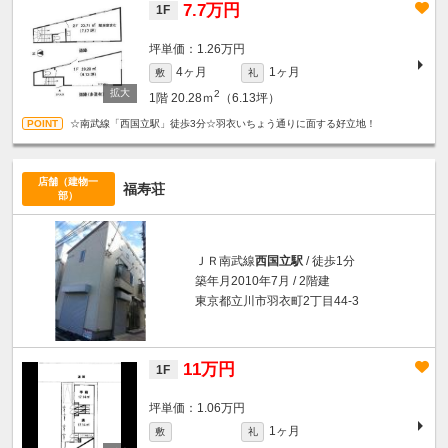
7.7万円
1F
坪単価：1.26万円
4ヶ月
1ヶ月
敷
礼
2
1階
20.28ｍ
（6.13坪）
☆南武線「西国立駅」徒歩3分☆羽衣いちょう通りに面する好立地！
店舗（建物一
福寿荘
部）
ＪＲ南武線
西国立駅
/ 徒歩1分
築年月2010年7月 / 2階建
東京都立川市羽衣町2丁目44-3
11万円
1F
坪単価：1.06万円
1ヶ月
敷
礼