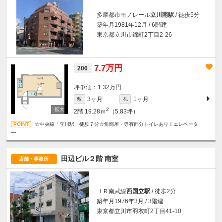
多摩都市モノレール
立川南駅
/ 徒歩5分
築年月1981年12月 / 6階建
東京都立川市錦町2丁目2-26
7.7万円
206
坪単価：1.32万円
3ヶ月
1ヶ月
敷
礼
2
2階
19.28ｍ
（5.83坪）
☆中央線「立川駅」徒歩７分☆角部屋・専有部分トイレあり！エレベータ
―
田辺ビル２階 南室
店舗・事務所
ＪＲ南武線
西国立駅
/ 徒歩2分
築年月1976年3月 / 3階建
東京都立川市羽衣町2丁目41-10