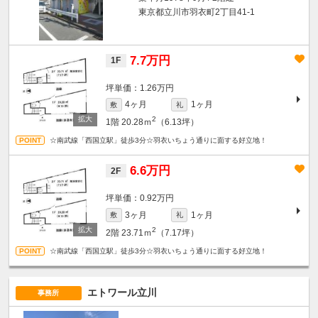
東京都立川市羽衣町2丁目41-1
7.7万円
1F
坪単価：1.26万円
4ヶ月
1ヶ月
敷
礼
2
1階
20.28ｍ
（6.13坪）
☆南武線「西国立駅」徒歩3分☆羽衣いちょう通りに面する好立地！
6.6万円
2F
坪単価：0.92万円
3ヶ月
1ヶ月
敷
礼
2
2階
23.71ｍ
（7.17坪）
☆南武線「西国立駅」徒歩3分☆羽衣いちょう通りに面する好立地！
エトワール立川
事務所