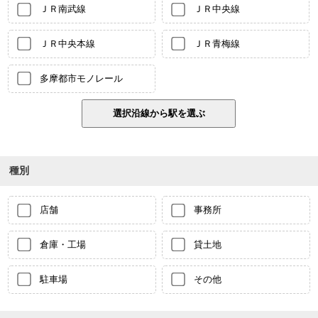
ＪＲ南武線
ＪＲ中央線
ＪＲ中央本線
ＪＲ青梅線
多摩都市モノレール
種別
店舗
事務所
倉庫・工場
貸土地
駐車場
その他