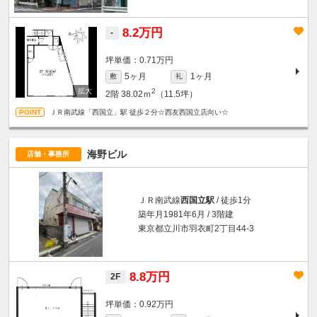
8.2万円
-
坪単価：0.71万円
5ヶ月
1ヶ月
敷
礼
2
2階
38.02ｍ
（11.5坪）
ＪＲ南武線「西国立」駅 徒歩２分☆西友西国立店向い☆
海野ビル
店舗・事務所
ＪＲ南武線
西国立駅
/ 徒歩1分
築年月1981年6月 / 3階建
東京都立川市羽衣町2丁目44-3
8.8万円
2F
坪単価：0.92万円