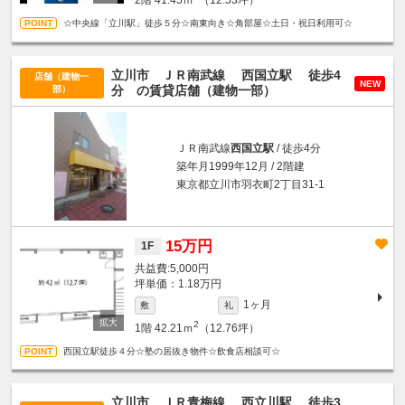
2階
41.45ｍ
（12.53坪）
☆中央線「立川駅」徒歩５分☆南東向き☆角部屋☆土日・祝日利用可☆
立川市 ＪＲ南武線
西国立駅
徒歩4
店舗（建物一
NEW
分
の賃貸店舗（建物一部）
部）
ＪＲ南武線
西国立駅
/ 徒歩4分
築年月1999年12月 / 2階建
東京都立川市羽衣町2丁目31-1
15万円
1F
5,000円
坪単価：1.18万円
1ヶ月
敷
礼
2
1階
42.21ｍ
（12.76坪）
西国立駅徒歩４分☆塾の居抜き物件☆飲食店相談可☆
立川市 ＪＲ青梅線
西立川駅
徒歩3