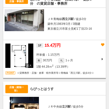
店舗・事務所
分
の賃貸店舗・事務所
ＪＲ青梅線
西立川駅
/ 徒歩3分
築年月1983年3月 / 3階建
東京都立川市富士見町1丁目23-16
15.4万円
1F
坪単価：1.15万円
30万円
1ヶ月
敷
礼
2
1階
44.28ｍ
（13.39坪）
☆貸事務所・店舗・倉庫・軽作業所等☆青梅線「西立川駅」徒歩3分☆
店舗（建物一
らびっとはうす
部）
ＪＲ中央線
立川駅
/ 徒歩5分