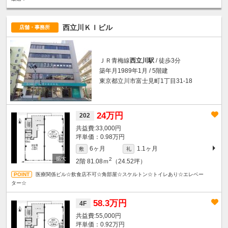
西立川ＫＩビル
店舗・事務所
ＪＲ青梅線
西立川駅
/ 徒歩3分
築年月1989年1月 / 5階建
東京都立川市富士見町1丁目31-18
24万円
202
33,000円
坪単価：0.98万円
6ヶ月
1.1ヶ月
敷
礼
2
2階
81.08ｍ
（24.52坪）
医療関係ビル☆飲食店不可☆角部屋☆スケルトン☆トイレあり☆エレベー
ター☆
58.3万円
4F
55,000円
坪単価：0.92万円