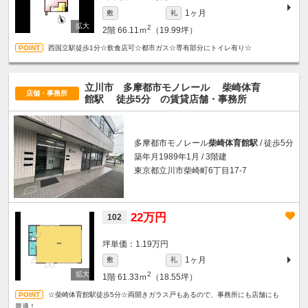
1ヶ月
敷
礼
2
2階
66.11ｍ
（19.99坪）
西国立駅徒歩1分☆飲食店可☆都市ガス☆専有部分にトイレ有り☆
立川市 多摩都市モノレール
柴崎体育
店舗・事務所
館駅
徒歩5分
の賃貸店舗・事務所
多摩都市モノレール
柴崎体育館駅
/ 徒歩5分
築年月1989年1月 / 3階建
東京都立川市柴崎町6丁目17-7
22万円
102
坪単価：1.19万円
1ヶ月
敷
礼
2
1階
61.33ｍ
（18.55坪）
☆柴崎体育館駅徒歩5分☆両開きガラス戸もあるので、事務所にも店舗にも
最適！