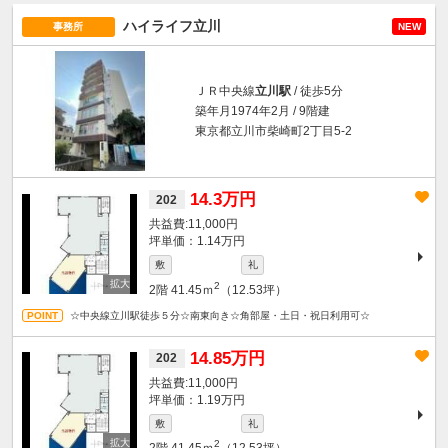
ハイライフ立川
事務所
NEW
ＪＲ中央線
立川駅
/ 徒歩5分
築年月1974年2月 / 9階建
東京都立川市柴崎町2丁目5-2
14.3万円
202
11,000円
坪単価：1.14万円
敷
礼
2
2階
41.45ｍ
（12.53坪）
☆中央線立川駅徒歩５分☆南東向き☆角部屋・土日・祝日利用可☆
14.85万円
202
11,000円
坪単価：1.19万円
敷
礼
2