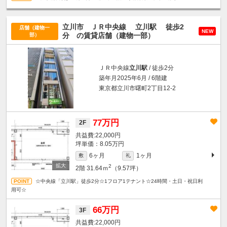
立川市 ＪＲ中央線
立川駅
徒歩2
店舗（建物一
NEW
分
の賃貸店舗（建物一部）
部）
ＪＲ中央線
立川駅
/ 徒歩2分
築年月2025年6月 / 6階建
東京都立川市曙町2丁目12-2
77万円
2F
22,000円
坪単価：8.05万円
6ヶ月
1ヶ月
敷
礼
2
2階
31.64ｍ
（9.57坪）
☆中央線「立川駅」徒歩2分☆1フロア1テナント☆24時間・土日・祝日利
用可☆
66万円
3F
22,000円