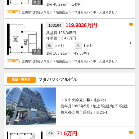
2
1階
46.29ｍ
（14坪）
立川駅北口徒歩５分☆１階路面店☆バス通り沿い☆車・人通り多し☆
119.9836万円
103104
136,345円
坪単価：2.42万円
5ヶ月
1ヶ月
敷
礼
2
1階
163.91ｍ
（49.58坪）
立川駅北口徒歩５分☆１階路面店☆バス通り沿い☆車・人通り多し☆
フタバソシアルビル
店舗・事務所
ＪＲ中央線
立川駅
/ 徒歩4分
築年月1992年5月 / 地上7階建/地下1階建
東京都立川市曙町2丁目23-1
71.5万円
4F