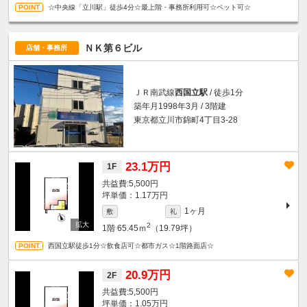
☆中央線「立川駅」徒歩4分☆最上階・事務所利用可☆ペット可☆
ＮＫ第６ビル
店舗・事務所
ＪＲ南武線
西国立駅
/ 徒歩1分
築年月1998年3月 / 3階建
東京都立川市錦町4丁目3-28
23.1万円
1F
5,500円
坪単価：1.17万円
1ヶ月
敷
礼
2
1階
65.45ｍ
（19.79坪）
西国立駅徒歩1分☆飲食店可☆都市ガス☆1階路面店☆
20.9万円
2F
5,500円
坪単価：1.05万円