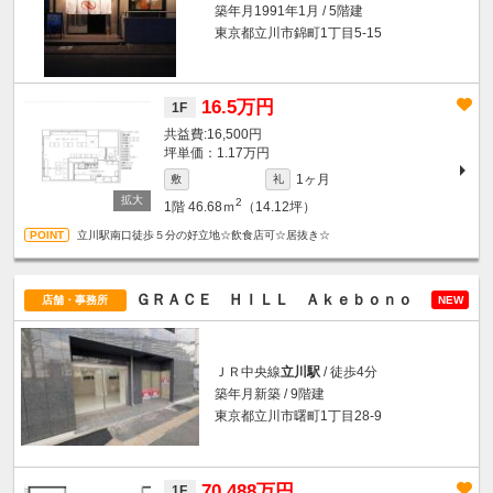
築年月1991年1月 / 5階建
東京都立川市錦町1丁目5-15
16.5万円
1F
16,500円
坪単価：1.17万円
1ヶ月
敷
礼
2
1階
46.68ｍ
（14.12坪）
立川駅南口徒歩５分の好立地☆飲食店可☆居抜き☆
ＧＲＡＣＥ ＨＩＬＬ Ａｋｅｂｏｎｏ
店舗・事務所
NEW
ＪＲ中央線
立川駅
/ 徒歩4分
築年月新築 / 9階建
東京都立川市曙町1丁目28-9
70.488万円
1F