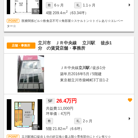
6ヶ月
1.1ヶ月
敷
礼
2
4階
209.4ｍ
（63.34坪）
医療関係ビル☆飲食店不可☆角部屋☆スケルトン☆トイレあり☆エレベー
ター☆
立川市 ＪＲ中央線
立川駅
徒歩1
店舗・事務所
分
の賃貸店舗・事務所
ＪＲ中央線
立川駅
/ 徒歩1分
築年月2016年5月 / 5階建
東京都立川市柴崎町3丁目1-2
26.4万円
5F
11,000円
坪単価：4万円
2ヶ月
敷
礼
2
5階
21.82ｍ
（6.6坪）
立川駅南口徒歩１分の好立地☆最上階☆専有部分にトイレ有り☆