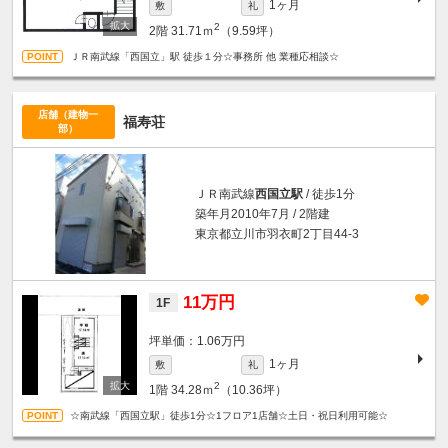
1ヶ月
敷
礼
2
2階
31.71ｍ
（9.59坪）
ＪＲ南武線「西国立」駅 徒歩１分☆事務所 他 業種応相談☆
店舗（建物一
福寿荘
部）
ＪＲ南武線
西国立駅
/ 徒歩1分
築年月2010年7月 / 2階建
東京都立川市羽衣町2丁目44-3
11万円
1F
坪単価：1.06万円
1ヶ月
敷
礼
2
1階
34.28ｍ
（10.36坪）
☆南武線「西国立駅」徒歩1分☆1フロア1店舗☆土日・祝日利用可能☆