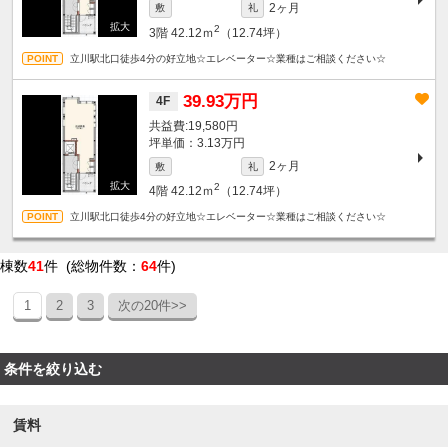
2ヶ月
敷
礼
2
3階
42.12ｍ
（12.74坪）
立川駅北口徒歩4分の好立地☆エレベーター☆業種はご相談ください☆
39.93万円
4F
19,580円
坪単価：3.13万円
2ヶ月
敷
礼
2
4階
42.12ｍ
（12.74坪）
立川駅北口徒歩4分の好立地☆エレベーター☆業種はご相談ください☆
棟数
41
件 (総物件数：
64
件)
1
2
3
次の20件>>
条件を絞り込む
賃料