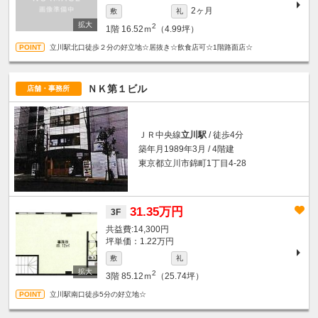
2ヶ月
敷
礼
2
1階
16.52ｍ
（4.99坪）
立川駅北口徒歩２分の好立地☆居抜き☆飲食店可☆1階路面店☆
ＮＫ第１ビル
店舗・事務所
ＪＲ中央線
立川駅
/ 徒歩4分
築年月1989年3月 / 4階建
東京都立川市錦町1丁目4-28
31.35万円
3F
14,300円
坪単価：1.22万円
敷
礼
2
3階
85.12ｍ
（25.74坪）
立川駅南口徒歩5分の好立地☆