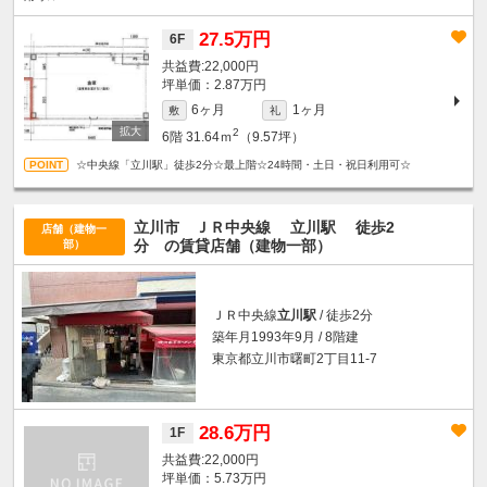
27.5万円
6F
22,000円
坪単価：2.87万円
6ヶ月
1ヶ月
敷
礼
2
6階
31.64ｍ
（9.57坪）
☆中央線「立川駅」徒歩2分☆最上階☆24時間・土日・祝日利用可☆
立川市 ＪＲ中央線
立川駅
徒歩2
店舗（建物一
分
の賃貸店舗（建物一部）
部）
ＪＲ中央線
立川駅
/ 徒歩2分
築年月1993年9月 / 8階建
東京都立川市曙町2丁目11-7
28.6万円
1F
22,000円
坪単価：5.73万円