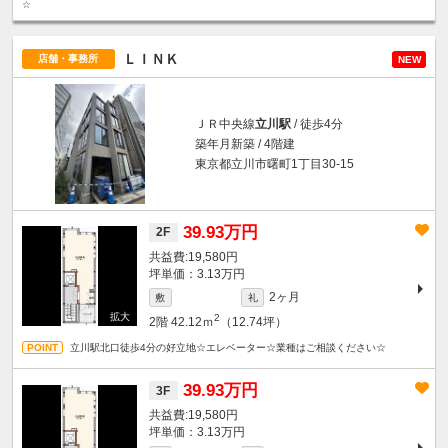
☆
ＬＩＮＫ
店舗・事務所
NEW
ＪＲ中央線
立川駅
/ 徒歩4分
築年月新築 / 4階建
東京都立川市曙町1丁目30-15
39.93万円
2F
19,580円
坪単価：3.13万円
2ヶ月
敷
礼
2
2階
42.12ｍ
（12.74坪）
立川駅北口徒歩4分の好立地☆エレベーター☆業種はご相談ください☆
39.93万円
3F
19,580円
坪単価：3.13万円