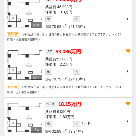
46,992円
坪単価：3.3万円
敷
礼
2
1階
70.63ｍ
（21.36坪）
☆中央線「立川駅」徒歩4分☆飲食店可☆角部屋☆1フロア1テナント☆24
時間・土日祝日利用可☆
53.086万円
2F
53,086円
坪単価：2.2万円
敷
礼
2
2階
79.79ｍ
（24.13坪）
☆中央線「立川駅」徒歩4分☆飲食店可☆角部屋☆1フロア1テナント☆24
時間・土日祝日利用可☆
18.15万円
9FB
6,050円
坪単価：1.83万円
1ヶ月
敷
礼
2
9階
32.89ｍ
（9.94坪）