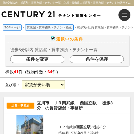
徒歩5分以内｜貸店舗・貸事務所・テナント一覧｜立川・青梅線の貸店舗・貸事務所・テナント検索サイト｜センチュリー21テナント賃貸センター
TOPページ
貸店舗・貸事務所・テナント検索
徒歩5分以内 貸店舗・貸事務所・テナント
選択中の条件
徒歩5分以内 貸店舗・貸事務所・テナント一覧
条件を変更
条件を保存
棟数
41
件 (総物件数：
64
件)
並び順 ：
立川市 ＪＲ南武線
西国立駅
徒歩3
店舗・事務所
分
の賃貸店舗・事務所
ＪＲ南武線
西国立駅
/ 徒歩3分
築年月1978年9月 / 2階建