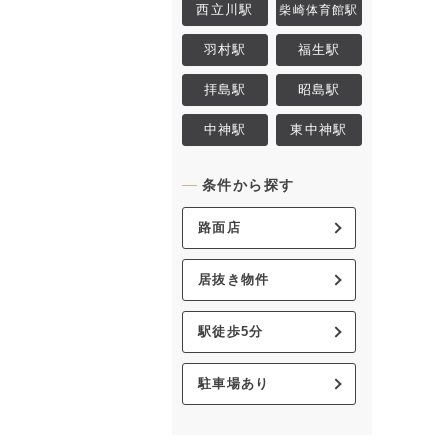
西立川駅
柴崎体育館駅
羽村駅
福生駅
拝島駅
昭島駅
中神駅
東中神駅
条件から探す
路面店
居抜き物件
駅徒歩5分
駐車場あり