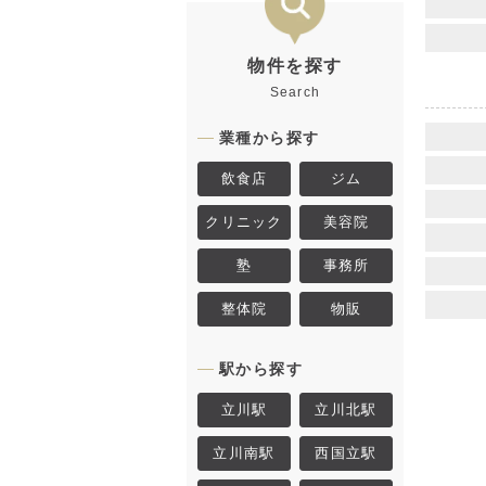
物件を探す
Search
業種から探す
飲食店
ジム
クリニック
美容院
塾
事務所
整体院
物販
駅から探す
立川駅
立川北駅
立川南駅
西国立駅