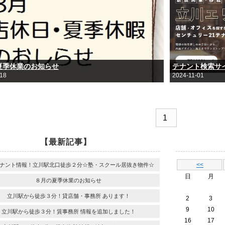
夏季休業のお知らせ
テナント検索サ
-18
2024-11-01
1
【最新記事】
<<
ナント情報！立川駅北口徒歩２分☆塾・スクール居抜き物件☆
日
月
８月の夏季休業のお知らせ
立川駅から徒歩３分！貸店舗・事務所 あります！
2
3
9
10
立川駅から徒歩３分！賃事務所 情報を追加しました！
16
17