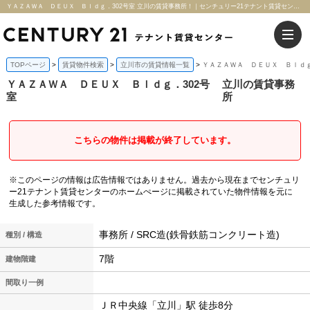
ＹＡＺＡＷＡ ＤＥＵＸ Ｂｌｄｇ．302号室 立川の賃貸事務所！｜センチュリー21テナント賃貸センター
TOPページ
賃貸物件検索
立川市の賃貸情報一覧
ＹＡＺＡＷＡ ＤＥＵＸ Ｂｌｄｇ
ＹＡＺＡＷＡ ＤＥＵＸ Ｂｌｄｇ．302号
立川の賃貸事務
室
所
こちらの物件は掲載が終了しています。
※このページの情報は広告情報ではありません。過去から現在までセンチュリ
ー21テナント賃貸センターのホームぺージに掲載されていた物件情報を元に
生成した参考情報です。
事務所 / SRC造(鉄骨鉄筋コンクリート造)
種別 / 構造
7階
建物階建
間取り一例
ＪＲ中央線「立川」駅 徒歩8分