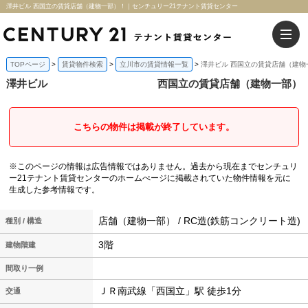
澤井ビル 西国立の賃貸店舗（建物一部）！｜センチュリー21テナント賃貸センター
TOPページ
賃貸物件検索
立川市の賃貸情報一覧
澤井ビル 西国立の賃貸店舗（建物
澤井ビル
西国立の賃貸店舗（建物一部）
こちらの物件は掲載が終了しています。
※このページの情報は広告情報ではありません。過去から現在までセンチュリ
ー21テナント賃貸センターのホームぺージに掲載されていた物件情報を元に
生成した参考情報です。
店舗（建物一部） / RC造(鉄筋コンクリート造)
種別 / 構造
3階
建物階建
間取り一例
ＪＲ南武線「西国立」駅 徒歩1分
交通