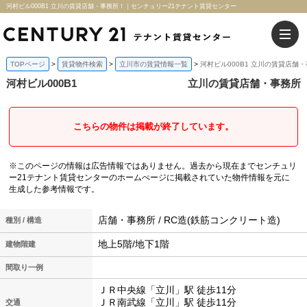
河村ビル000B1 立川の賃貸店舗・事務所！｜センチュリー21テナント賃貸センター
TOPページ
賃貸物件検索
立川市の賃貸情報一覧
河村ビル000B1 立川の賃貸店舗
河村ビル000B1
立川の賃貸店舗・事務所
こちらの物件は掲載が終了しています。
※このページの情報は広告情報ではありません。過去から現在までセンチュリ
ー21テナント賃貸センターのホームぺージに掲載されていた物件情報を元に
生成した参考情報です。
店舗・事務所 / RC造(鉄筋コンクリート造)
種別 / 構造
地上5階/地下1階
建物階建
間取り一例
ＪＲ中央線「立川」駅 徒歩11分
ＪＲ南武線「立川」駅 徒歩11分
交通