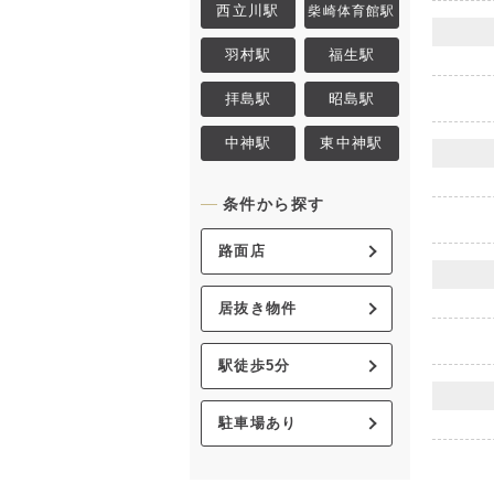
西立川駅
柴崎体育館駅
羽村駅
福生駅
拝島駅
昭島駅
中神駅
東中神駅
条件から探す
路面店
居抜き物件
駅徒歩5分
駐車場あり