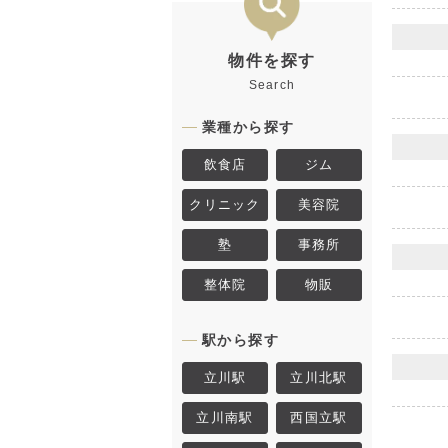
物件を探す
Search
業種から探す
飲食店
ジム
クリニック
美容院
塾
事務所
整体院
物販
駅から探す
立川駅
立川北駅
立川南駅
西国立駅