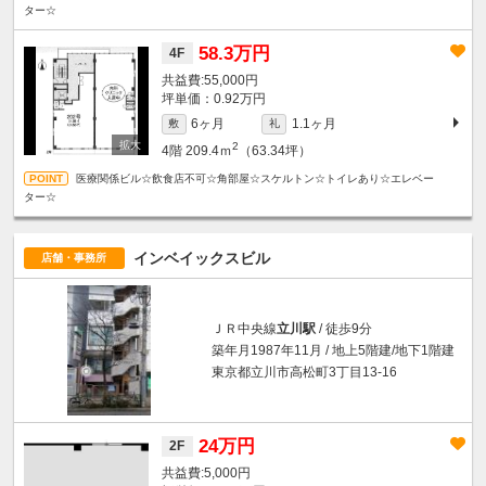
ター☆
58.3万円
4F
55,000円
坪単価：0.92万円
6ヶ月
1.1ヶ月
敷
礼
2
4階
209.4ｍ
（63.34坪）
医療関係ビル☆飲食店不可☆角部屋☆スケルトン☆トイレあり☆エレベー
ター☆
インベイックスビル
店舗・事務所
ＪＲ中央線
立川駅
/ 徒歩9分
築年月1987年11月 / 地上5階建/地下1階建
東京都立川市高松町3丁目13-16
24万円
2F
5,000円