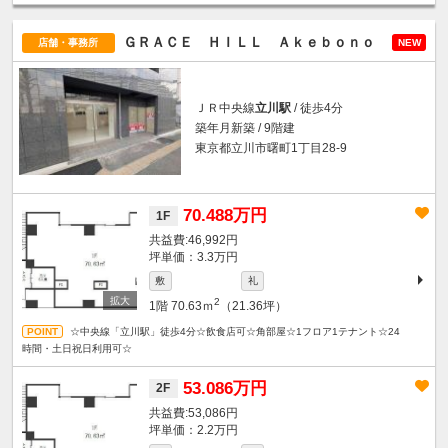
ＧＲＡＣＥ ＨＩＬＬ Ａｋｅｂｏｎｏ
店舗・事務所
NEW
ＪＲ中央線
立川駅
/ 徒歩4分
築年月新築 / 9階建
東京都立川市曙町1丁目28-9
70.488万円
1F
46,992円
坪単価：3.3万円
敷
礼
2
1階
70.63ｍ
（21.36坪）
☆中央線「立川駅」徒歩4分☆飲食店可☆角部屋☆1フロア1テナント☆24
時間・土日祝日利用可☆
53.086万円
2F
53,086円
坪単価：2.2万円