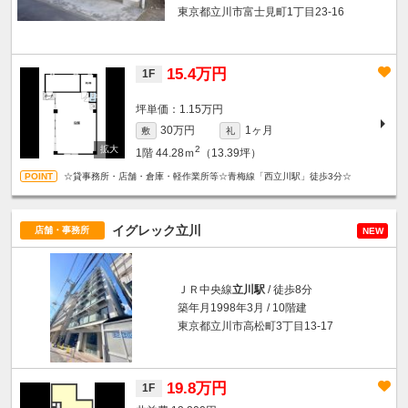
東京都立川市富士見町1丁目23-16
15.4万円
1F
坪単価：1.15万円
30万円
1ヶ月
敷
礼
2
1階
44.28ｍ
（13.39坪）
☆貸事務所・店舗・倉庫・軽作業所等☆青梅線「西立川駅」徒歩3分☆
イグレック立川
店舗・事務所
NEW
ＪＲ中央線
立川駅
/ 徒歩8分
築年月1998年3月 / 10階建
東京都立川市高松町3丁目13-17
19.8万円
1F