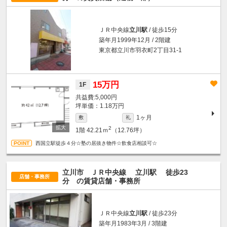
ＪＲ中央線
立川駅
/ 徒歩15分
築年月1999年12月 / 2階建
東京都立川市羽衣町2丁目31-1
15万円
1F
5,000円
坪単価：1.18万円
1ヶ月
敷
礼
2
1階
42.21ｍ
（12.76坪）
西国立駅徒歩４分☆塾の居抜き物件☆飲食店相談可☆
立川市 ＪＲ中央線
立川駅
徒歩23
店舗・事務所
分
の賃貸店舗・事務所
ＪＲ中央線
立川駅
/ 徒歩23分
築年月1983年3月 / 3階建