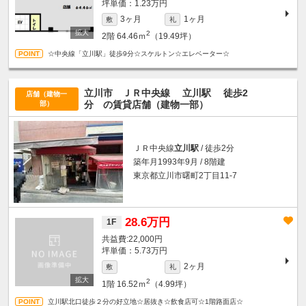
坪単価：1.23万円
3ヶ月
1ヶ月
敷
礼
2
2階
64.46ｍ
（19.49坪）
☆中央線「立川駅」徒歩9分☆スケルトン☆エレベーター☆
立川市 ＪＲ中央線
立川駅
徒歩2
店舗（建物一
分
の賃貸店舗（建物一部）
部）
ＪＲ中央線
立川駅
/ 徒歩2分
築年月1993年9月 / 8階建
東京都立川市曙町2丁目11-7
28.6万円
1F
22,000円
坪単価：5.73万円
2ヶ月
敷
礼
2
1階
16.52ｍ
（4.99坪）
立川駅北口徒歩２分の好立地☆居抜き☆飲食店可☆1階路面店☆