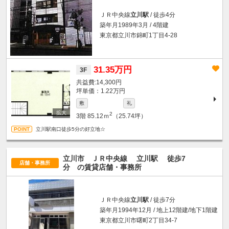
ＪＲ中央線
立川駅
/ 徒歩4分
築年月1989年3月 / 4階建
東京都立川市錦町1丁目4-28
31.35万円
3F
14,300円
坪単価：1.22万円
敷
礼
2
3階
85.12ｍ
（25.74坪）
立川駅南口徒歩5分の好立地☆
立川市 ＪＲ中央線
立川駅
徒歩7
店舗・事務所
分
の賃貸店舗・事務所
ＪＲ中央線
立川駅
/ 徒歩7分
築年月1994年12月 / 地上12階建/地下1階建
東京都立川市曙町2丁目34-7