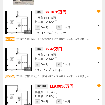
86.1036万円
103
97,845円
坪単価：2.42万円
5ヶ月
1ヶ月
敷
礼
2
1階
117.62ｍ
（35.58坪）
立川駅北口徒歩５分☆１階路面店☆バス通り沿い☆車・人通り多し☆
35.42万円
104
38,500円
坪単価：2.53万円
5ヶ月
1ヶ月
敷
礼
2
1階
46.29ｍ
（14坪）
立川駅北口徒歩５分☆１階路面店☆バス通り沿い☆車・人通り多し☆
119.9836万円
103104
136,345円
坪単価：2.42万円
5ヶ月
1ヶ月
敷
礼