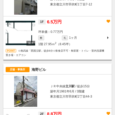
東京都立川市羽衣町1丁目7-12
6.5万円
1F
坪単価：0.77万円
1ヶ月
敷
礼
2
1階
27.95ｍ
（8.45坪）
☆南武線「西国立駅」徒歩6分☆飲食店不可・角部屋・トイレ・室内洗濯機
置き場・エアコン
海野ビル
店舗・事務所
ＪＲ中央線
立川駅
/ 徒歩15分
築年月1981年6月 / 3階建
東京都立川市羽衣町2丁目44-3
8.8万円
2F