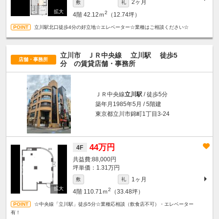
2ヶ月
敷
礼
2
4階
42.12ｍ
（12.74坪）
立川駅北口徒歩4分の好立地☆エレベーター☆業種はご相談ください☆
立川市 ＪＲ中央線
立川駅
徒歩5
店舗・事務所
分
の賃貸店舗・事務所
ＪＲ中央線
立川駅
/ 徒歩5分
築年月1985年5月 / 5階建
東京都立川市錦町1丁目3-24
44万円
4F
88,000円
坪単価：1.31万円
1ヶ月
敷
礼
2
4階
110.71ｍ
（33.48坪）
☆中央線「立川駅」徒歩5分☆業種応相談（飲食店不可）・エレベーター
有！