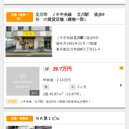
立川市 ＪＲ中央線
立川駅
徒歩9
店舗（建物一
分
の賃貸店舗（建物一部）
部）
ＪＲ中央線
立川駅
/ 徒歩9分
築年月1991年12月 / 7階建
東京都立川市錦町1丁目11-4
29.7万円
1F
坪単価：2.14万円
2ヶ月
敷
礼
2
1階
45.87ｍ
（13.87坪）
☆中央線「立川駅」徒歩9分☆路面の飲食居ぬき物件！
ＮＫ第１ビル
店舗・事務所