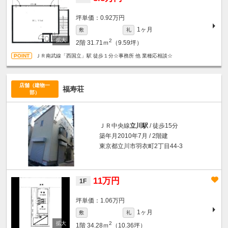
坪単価：0.92万円
1ヶ月
敷
礼
2
2階
31.71ｍ
（9.59坪）
ＪＲ南武線「西国立」駅 徒歩１分☆事務所 他 業種応相談☆
店舗（建物一
福寿荘
部）
ＪＲ中央線
立川駅
/ 徒歩15分
築年月2010年7月 / 2階建
東京都立川市羽衣町2丁目44-3
11万円
1F
坪単価：1.06万円
1ヶ月
敷
礼
2
1階
34.28ｍ
（10.36坪）