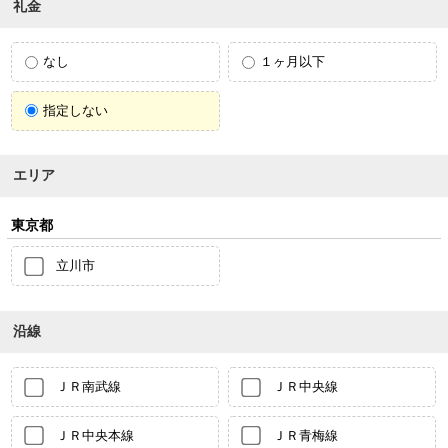
礼金
なし
１ヶ月以下
指定しない
エリア
東京都
立川市
沿線
ＪＲ南武線
ＪＲ中央線
ＪＲ中央本線
ＪＲ青梅線