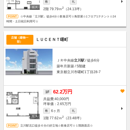
敷
礼
2
2階
79.79ｍ
（24.13坪）
☆中央線「立川駅」徒歩4分☆飲食店可☆角部屋☆1フロア1テナント☆24
時間・土日祝日利用可☆
店舗（建物一
ＬＵＣＥＮＴ曙町
部）
ＪＲ中央線
立川駅
/ 徒歩6分
築年月新築 / 5階建
東京都立川市曙町1丁目28-7
62.2万円
1F
40,000円
坪単価：2.65万円
6ヶ月
敷
礼
2
1階
77.62ｍ
（23.48坪）
立川駅北口徒歩６分の好立地☆飲食店可☆１階路面店☆