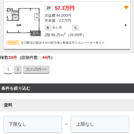
57.3万円
2F
44,000円
坪単価：2.2万円
6ヶ月
敷
礼
2
2階
86.25ｍ
（26.09坪）
立川駅北口徒歩６分の好立地☆飲食店可☆エレベーター有り☆
棟数
30
件 (総物件数：
44
件)
1
2
次の20件>>
条件を絞り込む
賃料
～