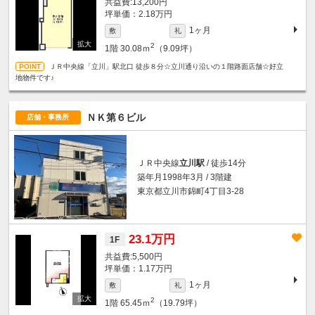
13,200円
坪単価：2.18万円
1ヶ月
敷
礼
2
1階
30.08ｍ
（9.09坪）
ＪＲ中央線「立川」駅北口 徒歩８分☆立川通り沿いの１階路面店舗☆好立
地物件です♪
ＮＫ第６ビル
店舗・事務所
ＪＲ中央線
立川駅
/ 徒歩14分
築年月1998年3月 / 3階建
東京都立川市錦町4丁目3-28
23.1万円
1F
5,500円
坪単価：1.17万円
1ヶ月
敷
礼
2
1階
65.45ｍ
（19.79坪）