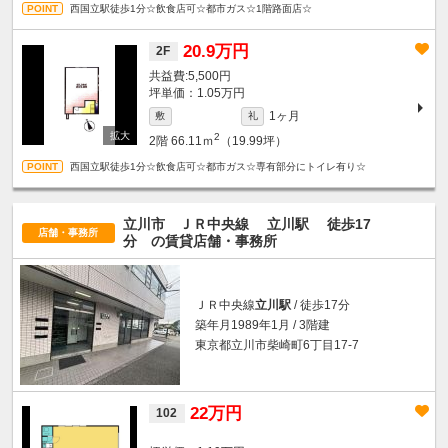
西国立駅徒歩1分☆飲食店可☆都市ガス☆1階路面店☆
20.9万円
2F
5,500円
坪単価：1.05万円
1ヶ月
敷
礼
2
2階
66.11ｍ
（19.99坪）
西国立駅徒歩1分☆飲食店可☆都市ガス☆専有部分にトイレ有り☆
立川市 ＪＲ中央線
立川駅
徒歩17
店舗・事務所
分
の賃貸店舗・事務所
ＪＲ中央線
立川駅
/ 徒歩17分
築年月1989年1月 / 3階建
東京都立川市柴崎町6丁目17-7
22万円
102