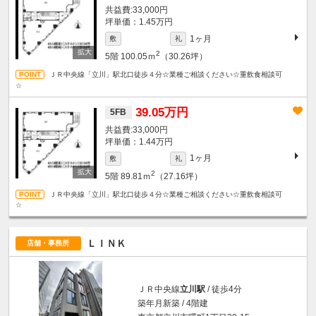
33,000円
坪単価：1.45万円
1ヶ月
敷
礼
2
5階
100.05ｍ
（30.26坪）
ＪＲ中央線「立川」駅北口徒歩４分☆業種ご相談ください☆重飲食相談可
☆
39.05万円
5FB
33,000円
坪単価：1.44万円
1ヶ月
敷
礼
2
5階
89.81ｍ
（27.16坪）
ＪＲ中央線「立川」駅北口徒歩４分☆業種ご相談ください☆重飲食相談可
☆
ＬＩＮＫ
店舗・事務所
ＪＲ中央線
立川駅
/ 徒歩4分
築年月新築 / 4階建