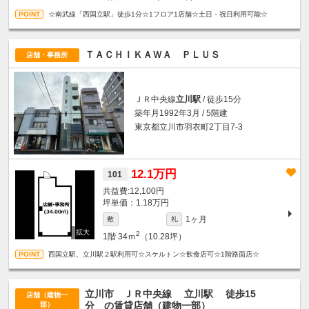
☆南武線「西国立駅」徒歩1分☆1フロア1店舗☆土日・祝日利用可能☆
ＴＡＣＨＩＫＡＷＡ ＰＬＵＳ
店舗・事務所
ＪＲ中央線
立川駅
/ 徒歩15分
築年月1992年3月 / 5階建
東京都立川市羽衣町2丁目7-3
12.1万円
101
12,100円
坪単価：1.18万円
1ヶ月
敷
礼
2
1階
34ｍ
（10.28坪）
西国立駅、立川駅２駅利用可☆スケルトン☆飲食店可☆1階路面店☆
立川市 ＪＲ中央線
立川駅
徒歩15
店舗（建物一
分
の賃貸店舗（建物一部）
部）