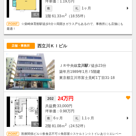
坪単価：1.19万円
1ヶ月
敷
礼
2
1階
61.33ｍ
（18.55坪）
☆柴崎体育館駅徒歩5分☆両開きガラス戸もあるので、事務所にも店舗にも
最適！
西立川ＫＩビル
店舗・事務所
ＪＲ中央線
立川駅
/ 徒歩23分
築年月1989年1月 / 5階建
東京都立川市富士見町1丁目31-18
24万円
202
33,000円
坪単価：0.98万円
6ヶ月
1.1ヶ月
敷
礼
2
2階
81.08ｍ
（24.52坪）
医療関係ビル☆飲食店不可☆角部屋☆スケルトン☆トイレあり☆エレベー