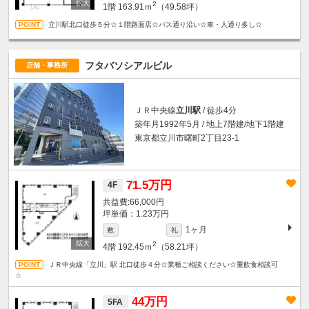
2
1階
163.91ｍ
（49.58坪）
立川駅北口徒歩５分☆１階路面店☆バス通り沿い☆車・人通り多し☆
フタバソシアルビル
店舗・事務所
ＪＲ中央線
立川駅
/ 徒歩4分
築年月1992年5月 / 地上7階建/地下1階建
東京都立川市曙町2丁目23-1
71.5万円
4F
66,000円
坪単価：1.23万円
1ヶ月
敷
礼
2
4階
192.45ｍ
（58.21坪）
ＪＲ中央線「立川」駅 北口徒歩４分☆業種ご相談ください☆重飲食相談可
☆
44万円
5FA