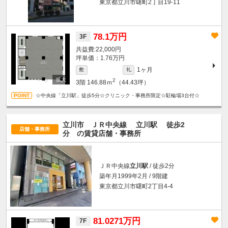
東京都立川市曙町2丁目19-11
78.1万円
3F
22,000円
坪単価：1.76万円
1ヶ月
敷
礼
2
3階
146.88ｍ
（44.43坪）
☆中央線「立川駅」徒歩5分☆クリニック・事務所限定☆駐輪場3台付☆
立川市 ＪＲ中央線
立川駅
徒歩2
店舗・事務所
分
の賃貸店舗・事務所
ＪＲ中央線
立川駅
/ 徒歩2分
築年月1999年2月 / 9階建
東京都立川市曙町2丁目4-4
81.0271万円
7F