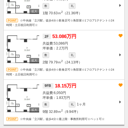
敷
礼
2
1階
70.63ｍ
（21.36坪）
☆中央線「立川駅」徒歩4分☆飲食店可☆角部屋☆1フロア1テナント☆24
時間・土日祝日利用可☆
53.086万円
2F
53,086円
坪単価：2.2万円
敷
礼
2
2階
79.79ｍ
（24.13坪）
☆中央線「立川駅」徒歩4分☆飲食店可☆角部屋☆1フロア1テナント☆24
時間・土日祝日利用可☆
18.15万円
9FB
6,050円
坪単価：1.83万円
1ヶ月
敷
礼
2
9階
32.89ｍ
（9.94坪）
☆中央線「立川駅」徒歩4分☆最上階・事務所利用可☆ペット可☆