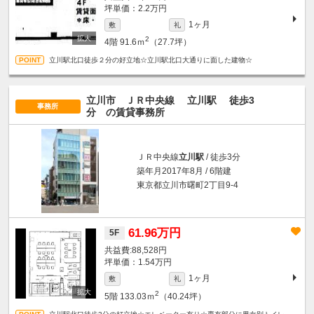
坪単価：2.2万円
1ヶ月
敷
礼
2
4階
91.6ｍ
（27.7坪）
立川駅北口徒歩２分の好立地☆立川駅北口大通りに面した建物☆
立川市 ＪＲ中央線
立川駅
徒歩3
事務所
分
の賃貸事務所
ＪＲ中央線
立川駅
/ 徒歩3分
築年月2017年8月 / 6階建
東京都立川市曙町2丁目9-4
61.96万円
5F
88,528円
坪単価：1.54万円
1ヶ月
敷
礼
2
5階
133.03ｍ
（40.24坪）