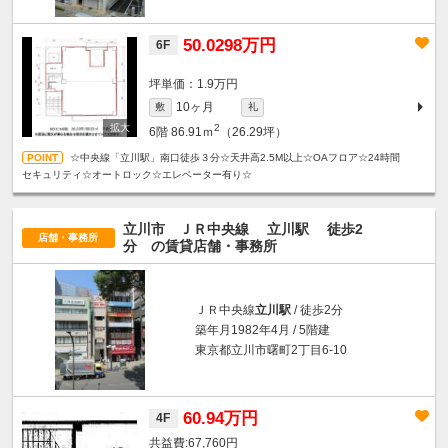
50.0298万円
6F
坪単価：1.9万円
10ヶ月
敷
礼
2
6階
86.91ｍ
（26.29坪）
☆中央線「立川駅」南口徒歩３分☆天井高2.5M以上☆OAフロア☆24時間
セキュリティ☆オートロック☆エレベーター有り☆
立川市 ＪＲ中央線
立川駅
徒歩2
店舗・事務所
分
の賃貸店舗・事務所
ＪＲ中央線
立川駅
/ 徒歩2分
築年月1982年4月 / 5階建
東京都立川市曙町2丁目6-10
60.94万円
4F
67,760円