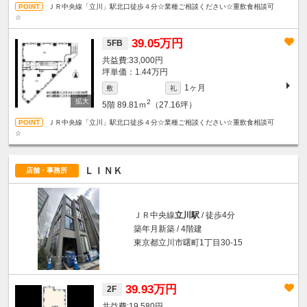
ＪＲ中央線「立川」駅北口徒歩４分☆業種ご相談ください☆重飲食相談可
☆
39.05万円
5FB
33,000円
坪単価：1.44万円
1ヶ月
敷
礼
2
5階
89.81ｍ
（27.16坪）
ＪＲ中央線「立川」駅北口徒歩４分☆業種ご相談ください☆重飲食相談可
☆
ＬＩＮＫ
店舗・事務所
ＪＲ中央線
立川駅
/ 徒歩4分
築年月新築 / 4階建
東京都立川市曙町1丁目30-15
39.93万円
2F
19,580円