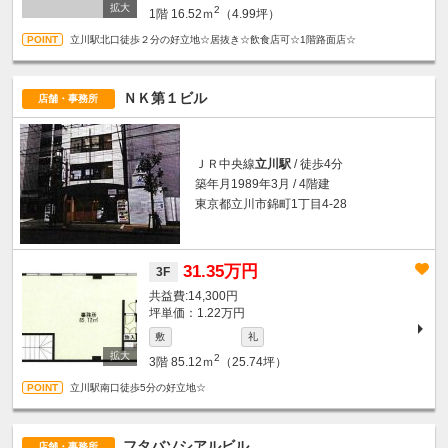
2
1階
16.52ｍ
（4.99坪）
立川駅北口徒歩２分の好立地☆居抜き☆飲食店可☆1階路面店☆
ＮＫ第１ビル
店舗・事務所
ＪＲ中央線
立川駅
/ 徒歩4分
築年月1989年3月 / 4階建
東京都立川市錦町1丁目4-28
31.35万円
3F
14,300円
坪単価：1.22万円
敷
礼
2
3階
85.12ｍ
（25.74坪）
立川駅南口徒歩5分の好立地☆
フタバソシアルビル
店舗・事務所