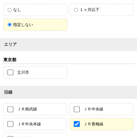
なし
１ヶ月以下
指定しない
エリア
東京都
立川市
沿線
ＪＲ南武線
ＪＲ中央線
ＪＲ中央本線
ＪＲ青梅線