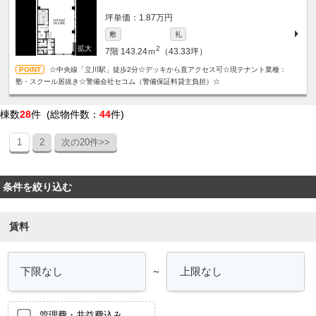
坪単価：1.87万円
敷
礼
2
7階
143.24ｍ
（43.33坪）
☆中央線「立川駅」徒歩2分☆デッキから直アクセス可☆現テナント業種：
塾・スクール居抜き☆警備会社セコム（警備保証料貸主負担）☆
棟数
28
件 (総物件数：
44
件)
1
2
次の20件>>
条件を絞り込む
賃料
～
管理費・共益費込み