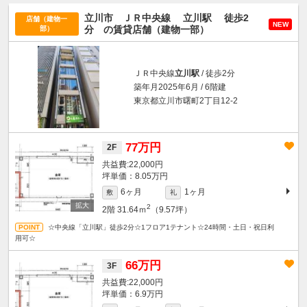
立川市 ＪＲ中央線
立川駅
徒歩2
店舗（建物一
NEW
分
の賃貸店舗（建物一部）
部）
ＪＲ中央線
立川駅
/ 徒歩2分
築年月2025年6月 / 6階建
東京都立川市曙町2丁目12-2
77万円
2F
22,000円
坪単価：8.05万円
6ヶ月
1ヶ月
敷
礼
2
2階
31.64ｍ
（9.57坪）
☆中央線「立川駅」徒歩2分☆1フロア1テナント☆24時間・土日・祝日利
用可☆
66万円
3F
22,000円
坪単価：6.9万円