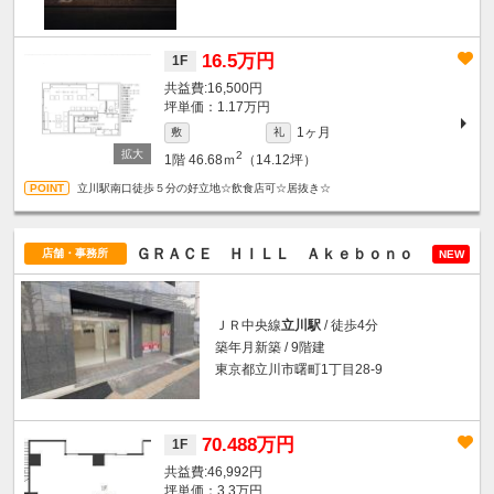
16.5万円
1F
16,500円
坪単価：1.17万円
1ヶ月
敷
礼
2
1階
46.68ｍ
（14.12坪）
立川駅南口徒歩５分の好立地☆飲食店可☆居抜き☆
ＧＲＡＣＥ ＨＩＬＬ Ａｋｅｂｏｎｏ
店舗・事務所
NEW
ＪＲ中央線
立川駅
/ 徒歩4分
築年月新築 / 9階建
東京都立川市曙町1丁目28-9
70.488万円
1F
46,992円
坪単価：3.3万円