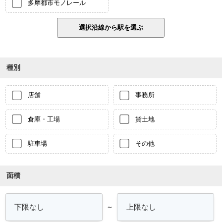
多摩都市モノレール
種別
店舗
事務所
倉庫・工場
貸土地
駐車場
その他
面積
～