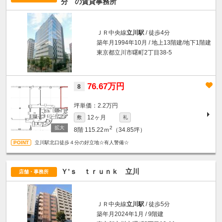
分
の賃貸事務所
ＪＲ中央線
立川駅
/ 徒歩4分
築年月1994年10月 / 地上13階建/地下1階建
東京都立川市曙町2丁目38-5
76.67万円
8
坪単価：2.2万円
12ヶ月
敷
礼
2
8階
115.22ｍ
（34.85坪）
立川駅北口徒歩４分の好立地☆有人警備☆
Ｙ’ｓ ｔｒｕｎｋ 立川
店舗・事務所
ＪＲ中央線
立川駅
/ 徒歩5分
築年月2024年1月 / 9階建