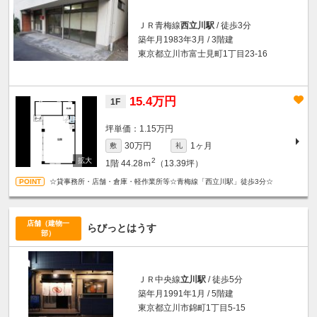
ＪＲ青梅線
西立川駅
/ 徒歩3分
築年月1983年3月 / 3階建
東京都立川市富士見町1丁目23-16
15.4万円
1F
坪単価：1.15万円
30万円
1ヶ月
敷
礼
2
1階
44.28ｍ
（13.39坪）
☆貸事務所・店舗・倉庫・軽作業所等☆青梅線「西立川駅」徒歩3分☆
店舗（建物一
らびっとはうす
部）
ＪＲ中央線
立川駅
/ 徒歩5分
築年月1991年1月 / 5階建
東京都立川市錦町1丁目5-15