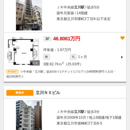
ＪＲ中央線
立川駅
/ 徒歩5分
築年月新築 / 14階建
東京都立川市曙町2丁目9-以下未定
46.8061万円
3F
坪単価：1.87万円
1ヶ月
敷
礼
2
3階
82.76ｍ
（25.03坪）
☆中央線「立川駅」徒歩5分☆1テナント1フロア☆24時間利用可☆土日・
祝日利用可☆
立川ＮＸビル
事務所
ＪＲ中央線
立川駅
/ 徒歩3分
築年月2008年10月 / 地上6階建/地下1階建
東京都立川市柴崎町3丁目8-5