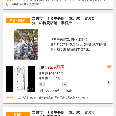
立川駅北口徒歩3分の好立地☆エレベーター有り☆専有部分に男女別トイレ
あり☆事務所机椅子無償残置☆
立川市 ＪＲ中央線
立川駅
徒歩2
店舗・事務所
分
の賃貸店舗・事務所
ＪＲ中央線
立川駅
/ 徒歩2分
築年月1975年5月 / 地上9階建/地下1階建
東京都立川市曙町2丁目7-21
75.9万円
8F
106,150円
坪単価：1.97万円
敷
礼
2
8階
127.38ｍ
（38.53坪）
立川駅北口徒歩２分の好立地☆専有部分に男女別トイレ有☆
立川市 ＪＲ中央線
立川駅
徒歩4
事務所