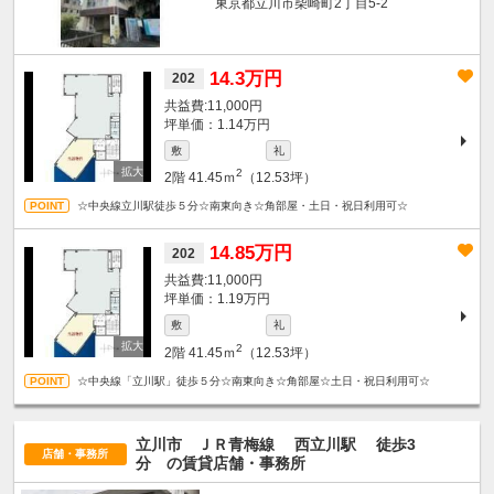
東京都立川市柴崎町2丁目5-2
14.3万円
202
11,000円
坪単価：1.14万円
敷
礼
2
2階
41.45ｍ
（12.53坪）
☆中央線立川駅徒歩５分☆南東向き☆角部屋・土日・祝日利用可☆
14.85万円
202
11,000円
坪単価：1.19万円
敷
礼
2
2階
41.45ｍ
（12.53坪）
☆中央線「立川駅」徒歩５分☆南東向き☆角部屋☆土日・祝日利用可☆
立川市 ＪＲ青梅線
西立川駅
徒歩3
店舗・事務所
分
の賃貸店舗・事務所