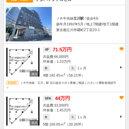
ＪＲ中央線
立川駅
/ 徒歩4分
築年月1992年5月 / 地上7階建/地下1階建
東京都立川市曙町2丁目23-1
71.5万円
4F
66,000円
坪単価：1.23万円
1ヶ月
敷
礼
2
4階
192.45ｍ
（58.21坪）
ＪＲ中央線「立川」駅 北口徒歩４分☆業種ご相談ください☆重飲食相談可
☆
44万円
5FA
33,000円
坪単価：1.45万円
1ヶ月
敷
礼
2
5階
100.05ｍ
（30.26坪）