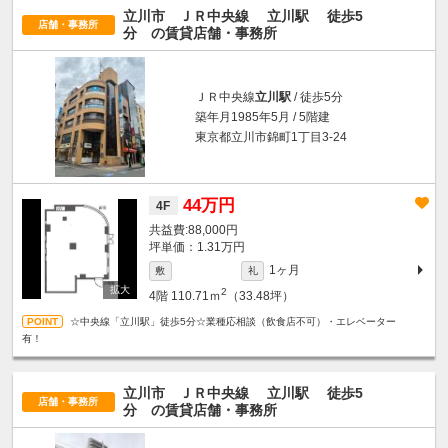
立川市 ＪＲ中央線
立川駅
徒歩5
店舗・事務所
分
の賃貸店舗・事務所
ＪＲ中央線
立川駅
/ 徒歩5分
築年月1985年5月 / 5階建
東京都立川市錦町1丁目3-24
44万円
4F
88,000円
坪単価：1.31万円
1ヶ月
敷
礼
2
4階
110.71ｍ
（33.48坪）
☆中央線「立川駅」徒歩5分☆業種応相談（飲食店不可）・エレベーター
有！
立川市 ＪＲ中央線
立川駅
徒歩5
店舗・事務所
分
の賃貸店舗・事務所