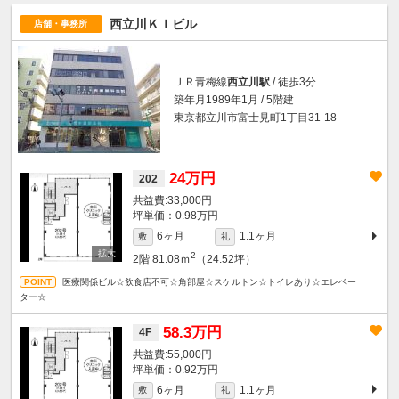
西立川ＫＩビル
店舗・事務所
ＪＲ青梅線
西立川駅
/ 徒歩3分
築年月1989年1月 / 5階建
東京都立川市富士見町1丁目31-18
24万円
202
33,000円
坪単価：0.98万円
6ヶ月
1.1ヶ月
敷
礼
2
2階
81.08ｍ
（24.52坪）
医療関係ビル☆飲食店不可☆角部屋☆スケルトン☆トイレあり☆エレベー
ター☆
58.3万円
4F
55,000円
坪単価：0.92万円
6ヶ月
1.1ヶ月
敷
礼