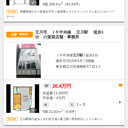
2
4階
209.4ｍ
（63.34坪）
医療関係ビル☆飲食店不可☆角部屋☆スケルトン☆トイレあり☆エレベー
ター☆
立川市 ＪＲ中央線
立川駅
徒歩1
店舗・事務所
分
の賃貸店舗・事務所
ＪＲ中央線
立川駅
/ 徒歩1分
築年月2016年5月 / 5階建
東京都立川市柴崎町3丁目1-2
26.4万円
5F
11,000円
坪単価：4万円
2ヶ月
敷
礼
2
5階
21.82ｍ
（6.6坪）
立川駅南口徒歩１分の好立地☆最上階☆専有部分にトイレ有り☆